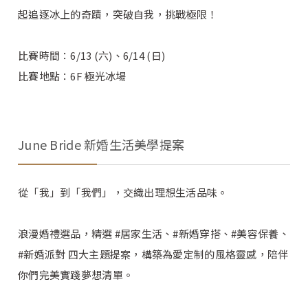
起追逐冰上的奇蹟，突破自我，挑戰極限！
比賽時間：6/13 (六)、6/14 (日)
比賽地點：6F 極光冰場
June Bride 新婚生活美學提案
從「我」到「我們」，交織出理想生活品味。
浪漫婚禮選品，精選 #居家生活、#新婚穿搭、#美容保養、
#新婚派對 四大主題提案，構築為愛定制的風格靈感，陪伴
你們完美實踐夢想清單。