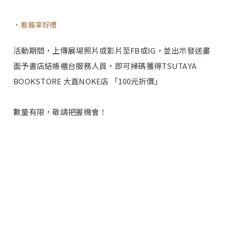
看展享好禮
活動期間，上傳展場照片或影片至FB或IG，並出示發送畫
面予書店結帳櫃台服務人員，即可掃碼獲得TSUTAYA
BOOKSTORE 大直NOKE店 「100元折價」
數量有限，敬請把握機會！