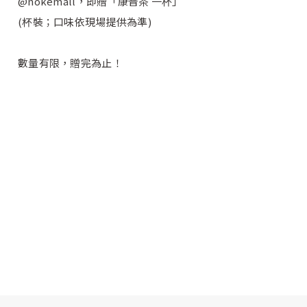
@nokemall，即贈「康普茶 一杯」
(杯裝；口味依現場提供為準)
數量有限，贈完為止！