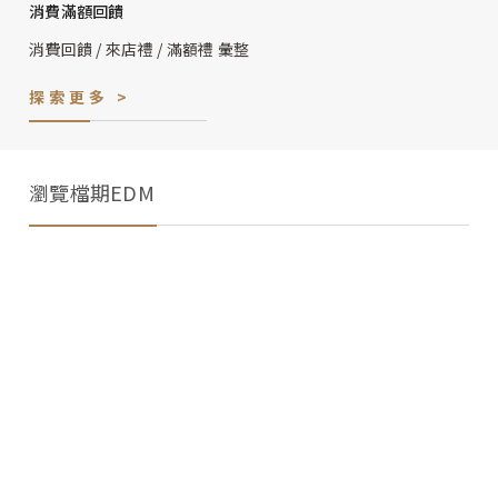
消費滿額回饋
消費回饋 / 來店禮 / 滿額禮 彙整
探索更多 >
瀏覽檔期EDM