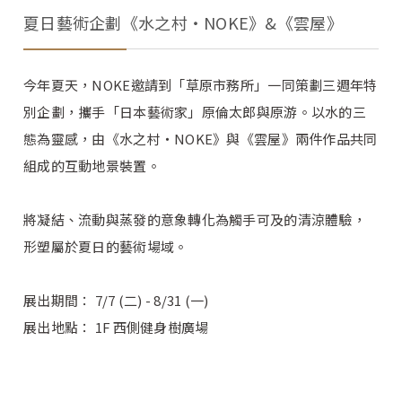
夏日藝術企劃《水之村・NOKE》&《雲屋》
今年夏天，NOKE邀請到「草原市務所」一同策劃三週年特
別企劃，攜手「日本藝術家」原倫太郎與原游。以水的三
態為靈感，由《水之村・NOKE》與《雲屋》兩件作品共同
組成的互動地景裝置。
將凝結、流動與蒸發的意象轉化為觸手可及的清涼體驗，
形塑屬於夏日的藝術場域。
展出期間： 7/7 (二) - 8/31 (一)
展出地點： 1F 西側健身樹廣場