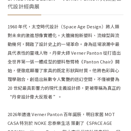
代設計經典展
1960 年代，太空時代設計（Space Age Design）將人類
對未來的激進想像實體化。大膽擁抱新塑料、流線型與流
動幾何，開啟了設計史上的一場革命。身為這場浪潮中最
具代表性的靈魂人物，丹麥大師 Verner Panton 從打造出
全世界第一張一體成型的塑料懸臂椅《Panton Chair》開
始，便徹底顛覆了家具的既定形狀與材質。他將色彩與心
理學融合，創造出無數令人驚艷的迷幻空間，不僅被譽為
20 世紀最具影響力的現代主義設計師，更被尊稱為真正的
“丹麥設計偉大反叛者 ”。
2026年適逢 Verner Panton 百年誕辰，明日家居 MOT
CASA 特別於 NOKE 忠泰樂生活 策劃了《SPACE AGE