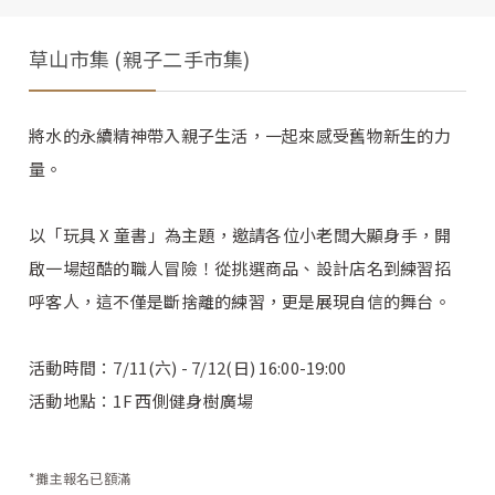
草山市集 (親子二手市集)
將水的永續精神帶入親子生活，一起來感受舊物新生的力
量。
以「玩具 X 童書」為主題，邀請各位小老闆大顯身手，開
啟一場超酷的職人冒險！從挑選商品、設計店名到練習招
呼客人，這不僅是斷捨離的練習，更是展現自信的舞台。
活動時間：7/11(六) - 7/12(日) 16:00-19:00
活動地點：1F 西側健身樹廣場
*攤主報名已額滿