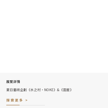
展覽詳情
夏日藝術企劃《水之村・NOKE》&《雲屋》
探索更多 >