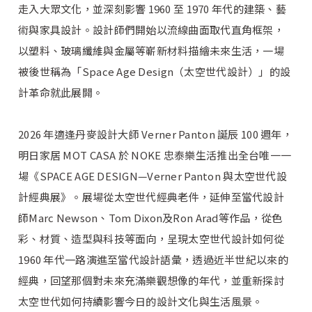
走入大眾文化，並深刻影響 1960 至 1970 年代的建築、藝
術與家具設計。設計師們開始以流線曲面取代直角框架，
以塑料、玻璃纖維與金屬等嶄新材料描繪未來生活，一場
被後世稱為「Space Age Design（太空世代設計）」的設
計革命就此展開。
2026 年適逢丹麥設計大師 Verner Panton 誕辰 100 週年，
明日家居 MOT CASA 於 NOKE 忠泰樂生活推出全台唯一一
場《SPACE AGE DESIGN—Verner Panton 與太空世代設
計經典展》。展場從太空世代經典老件，延伸至當代設計
師Marc Newson、Tom Dixon及Ron Arad等作品，從色
彩、材質、造型與科技等面向，呈現太空世代設計如何從
1960 年代一路演進至當代設計語彙，透過近半世紀以來的
經典，回望那個對未來充滿樂觀想像的年代，並重新探討
太空世代如何持續影響今日的設計文化與生活風景。