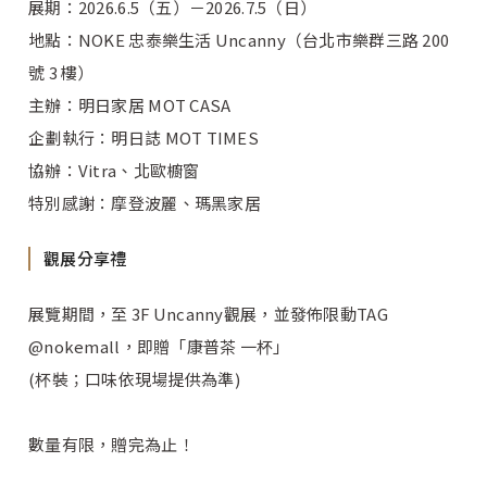
展期：2026.6.5（五）－2026.7.5（日）
地點：NOKE 忠泰樂生活 Uncanny（台北市樂群三路 200
號 3 樓）
主辦：明日家居 MOT CASA
企劃執行：明日誌 MOT TIMES
協辦：Vitra、北歐櫥窗
特別感謝：摩登波麗、瑪黑家居
觀展分享禮
展覽期間，至 3F Uncanny觀展，並發佈限動TAG
@nokemall，即贈「康普茶 一杯」
(杯裝；口味依現場提供為準)
數量有限，贈完為止！