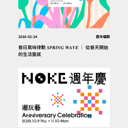
2026-02-24
歷年檔期
春日風味律動 𝑺𝑷𝑹𝑰𝑵𝑮 𝑾𝑨𝑽𝑬 │ 從春天開始
的生活靈感