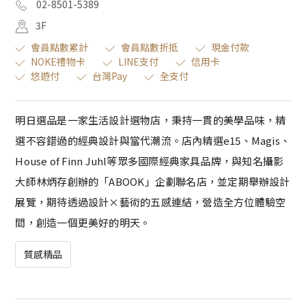
02-8501-5389
3F
會員點數累計
會員點數折抵
現金付款
NOKE禮物卡
LINE支付
信用卡
悠遊付
台灣Pay
全支付
明日選品是一家生活設計選物店，秉持一貫的美學品味，精
選不容錯過的經典設計與當代潮流。店內精選e15、Magis、
House of Finn Juhl等眾多國際經典家具品牌，與知名攝影
大師林炳存創辦的「ABOOK」企劃聯名店，並定期舉辦設計
展覽，期待透過設計×藝術的五感連結，營造全方位體驗空
間，創造一個更美好的明天。
質感精品