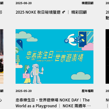
回顧
2025-08-20
精選回顧
20
精彩
2025 NOKE 秋日秘境獵遊 🍂 │ 精彩回顧
2
回顧
2025-05-20
歷年檔期
20
開心
忠泰樂生日・世界遊樂場 NOKE DAY：The
NO
World as a Playground │ NOKE 兩週年 生