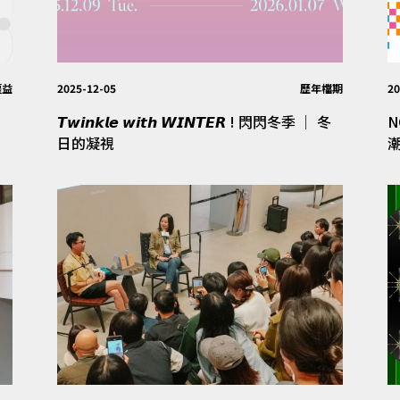
權益
2025-12-05
歷年檔期
20
𝙏𝙬𝙞𝙣𝙠𝙡𝙚 𝙬𝙞𝙩𝙝 𝙒𝙄𝙉𝙏𝙀𝙍 ! 閃閃冬季 │ 冬
N
日的凝視