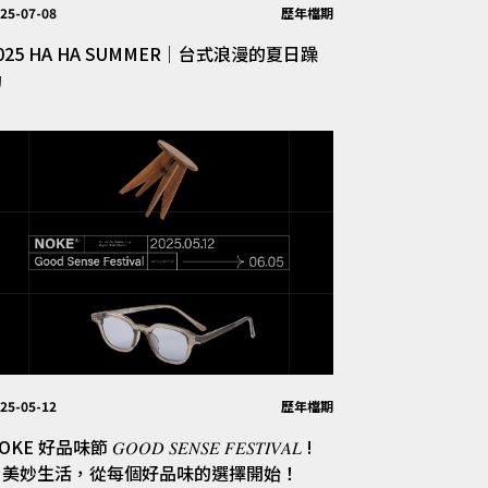
25-07-08
歷年檔期
025 HA HA SUMMER｜台式浪漫的夏日躁
動
25-05-12
歷年檔期
KE 好品味節 𝐺𝑂𝑂𝐷 𝑆𝐸𝑁𝑆𝐸 𝐹𝐸𝑆𝑇𝐼𝑉𝐴𝐿 !
│美妙生活，從每個好品味的選擇開始！