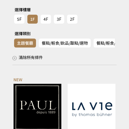
選擇樓層
5F
1F
4F
3F
2F
選擇類別
主題餐廳
餐點/輕食/飲品/甜點/選物
餐點/輕食/飲品/
清除所有條件
NEW