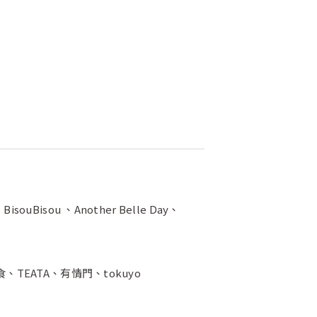
souBisou 、Another Belle Day、
小樹食、TEATA、有情門、tokuyo