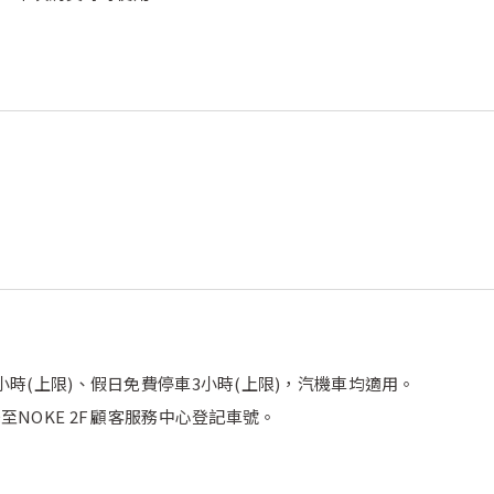
小時(上限)、假日免費停車3小時(上限)，汽機車均適用。
至NOKE 2F 顧客服務中心登記車號。