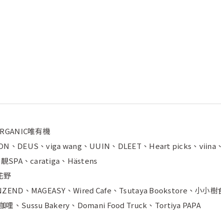
 ORGANIC唯有機
N、DEUS、viga wang、UUIN、DLEET、Heart picks、viina、Bi
、靚SPA、caratiga、Hästens
霧花野
ANZEND、MAGEASY、Wired Cafe、Tsutaya Bookstore、小
su Bakery、Domani Food Truck、Tortiya PAPA