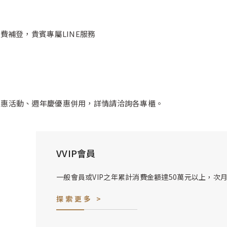
費補登，貴賓專屬LINE服務
優惠活動、週年慶優惠併用，詳情請洽詢各專櫃。
VVIP會員
一般會員或VIP之年累計消費金額達50萬元以上，次
探索更多 >