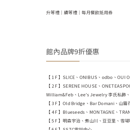
升等禮｜續等禮｜每月餐飲抵用券
館內品牌9折優惠
【 1 F 】SLICE、ONIBUS、odbo、OUI
【 2 F 】SERENE HOUSE、ONETEASPOO
William&Feb、Lee's Jewelry 李氏私飾
【 3 F 】Old Bridge、Bar Domani、山
【 4 F 】Blueseeds、MONTAGNE、TR
【 5 F 】明森宇治、煮山川、豆豆里、雪場咖哩、Sus
【 6 F 】SSTC雪訓中心