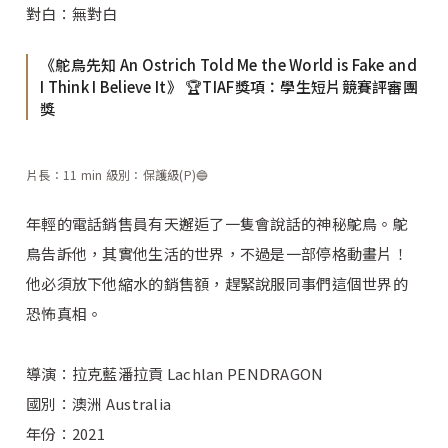
對白：無對白
《鴕鳥先知 An Ostrich Told Me the World is Fake and
I Think I Believe It》 🏆TIAF獎項：學生短片競賽評審團
獎
片長：11 min 級別：保護級(P)🔵
年輕的電話銷售員有天邂逅了一隻會說話的神秘鴕鳥。鴕
鳥告訴他，其實他生活的世界，不過是一部停格動畫片！
他必須放下他縮水的銷售額，趕緊說服同事們這個世界的
恐怖真相。
導演：拉克藍潘拉貢 ​Lachlan PENDRAGON
國別：澳洲 Australia
年份：2021