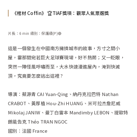
《棺材 Coffin》 🏆TIAF獎項：觀眾人氣票選獎
片長：6 min 級別：保護級(P)🔵
這是一個發生在中國南方擁擠城市的故事，方寸之間小
屋，霎那間宛若巨大足球賽現場，好不熱鬧；又一眨眼，
突然一陣怪風呼嘯而至，大水快速漫進屋內，淹到快滅
頂，究竟要怎麼逃出這裡 ?
導演：蔡源青 CAI Yuan-Qing、納丹克拉巴特 Nathan
CRABOT、黃厚植 Hou-Zhi HUANG、米可拉杰詹尼威
Mikolaj JANIW、曼丁白雷本 Mandimby LEBON、提歐特
朗能告克 Théo TRAN NGOC
國別：法國 France