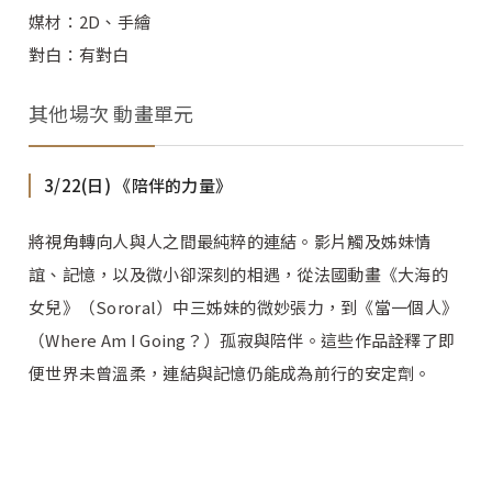
媒材：2D、手繪
對白：有對白
其他場次 動畫單元
3/22(日) 《陪伴的力量》
將視角轉向人與人之間最純粹的連結。影片觸及姊妹情
誼、記憶，以及微小卻深刻的相遇，從法國動畫《大海的
女兒》（Sororal）中三姊妹的微妙張力，到《當一個人》
（Where Am I Going？）孤寂與陪伴。這些作品詮釋了即
便世界未曾溫柔，連結與記憶仍能成為前行的安定劑。