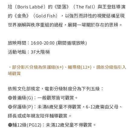
培（Boris Labbé）的《墜落》（The Fall）與王登鈺導演
的《金魚》（Gold Fish），以強烈而詩性的視覺結構呈現
世界崩解與秩序重組的過程，展開一場關於存在的思辨。
放映時間：16:00-20:00 (期間循環放映)
活動地點：3F大階梯
部分影片分級為保護級(6+)、輔導級(12+)，請依分級指引入
場觀賞
依照文化部規定，電影分級制度分為下列五級：
🟢普遍級(G)：一般觀眾皆可觀賞。
🔵保護級(P)：未滿6歲兒童不得觀賞，6-12歲需由父母、
師長或成年親友陪伴輔導觀賞。
🟠輔12級(PG12)：未滿12歲兒童不得觀賞。