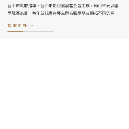
台中市政府指導，台中市影視發展基金會主辦，節目單元以國
際競賽為首，每年並規畫各種主題為觀眾朋友開拓不同的電影
視野。
探索更多 >