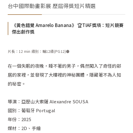
台中國際動畫影展 歷屆得獎短片精選
《黃色錯覺 Amarelo Banana》 🏆TIAF獎項：短片競賽
傑出創作獎
片長：12 min 級別：輔12級(PG12)🟠
在一個失眠的夜晚，睡不著的男子，偶然闖入了奇怪的鄰
居的家裡，並發現了大樓裡的神秘團體，隱藏著不為人知
的祕密。
導演：亞歷山大索薩 Alexandre SOUSA
國別：葡萄牙 Portugal
年份：2025
媒材：2D、手繪