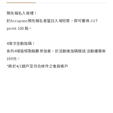
預先報名入場禮！
於Accupass預先報名者當日入場欣賞，即可獲得 JUT
point 100 點。
4場次全勤加碼！
系列4場皆領取點數參加者，於活動後加碼贈送 活動優惠券
100元。
*將於4/1歸戶至符合條件之會員帳戶