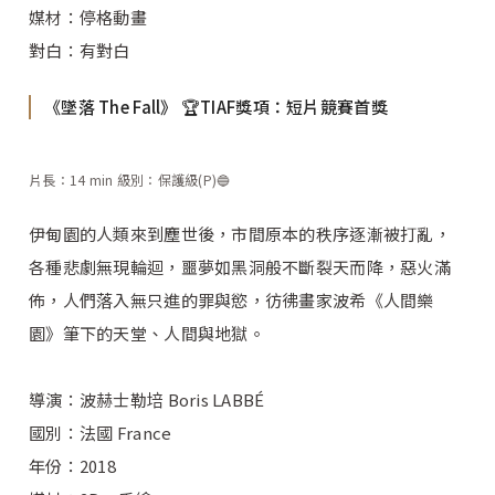
媒材：停格動畫
對白：有對白
《墜落 The Fall》 🏆TIAF獎項：短片競賽首獎
片長：14 min 級別：保護級(P)🔵
伊甸園的人類來到塵世後，市間原本的秩序逐漸被打亂，
各種悲劇無現輪迴，噩夢如黑洞般不斷裂天而降，惡火滿
佈，人們落入無只進的罪與慾，彷彿畫家波希《人間樂
園》筆下的天堂、人間與地獄。
導演：波赫士勒培 Boris LABBÉ
國別：法國 France
年份：2018