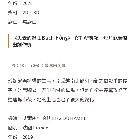
年份：2020
媒材：2D、3D
對白：無對白
《失去的過往 Bach-Hông》 🏆TIAF獎項：短片競賽傑
出創作獎
片長：18 min 級別：普遍級(G)🟢
珍妮過著特權的生活，免受越南北部和南部之間戰爭的侵
害，她常騎著一匹叫白洪的母馬。但是自從共產黨攻陷了
這座城市後，她的生活也起了很大的變化。
導演：艾爾莎杜哈默 Elsa DUHAMEL
國別：法國 France
年份：2019