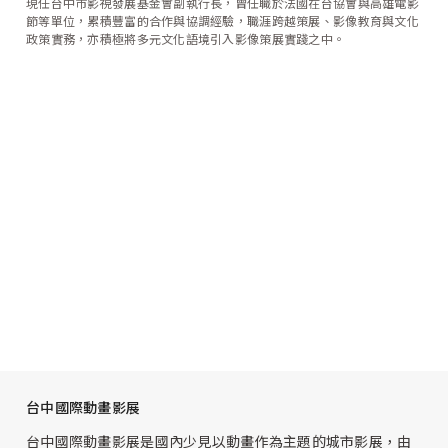
現任台中市影視發展基金會副執行長，曾任職於法國在台協會與高雄電影
節等單位，累積豐富的合作與協調經驗，職涯跨越策展、影像教育與文化
政策實務，亦積極將多元文化語境引入影像策展實踐之中。
台中國際動畫影展
台中國際動畫影展是國內少見以動畫作為主題的城市影展，由