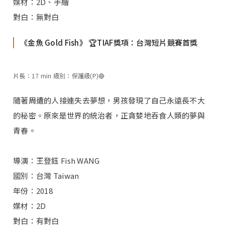
媒材：2D、手繪
對白：無對白
《金魚 Gold Fish》 🏆TIAF獎項：台灣短片競賽首獎
片長：17 min 級別：保護級(P)🔵
隨著周遭的人接連失去夢想，男孩發現了自己永遠長不大
的秘密。原來是世界的統治者，正貪婪地吞食人類的夢與
青春。
導演：王登鈺 Fish WANG
國別：台灣 Taiwan
年份：2018
媒材：2D
對白：有對白