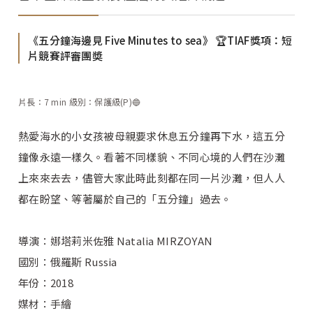
《五分鐘海邊見 Five Minutes to sea》 🏆TIAF獎項：短
片競賽評審團奬
片長：7 min 級別：保護級(P)🔵
熱愛海水的小女孩被母親要求休息五分鐘再下水，這五分
鐘像永遠一樣久。看著不同樣貌、不同心境的人們在沙灘
上來來去去，儘管大家此時此刻都在同一片沙灘，但人人
都在盼望、等著屬於自己的「五分鐘」過去。
導演：娜塔莉米佐雅 Natalia MIRZOYAN
國別：俄羅斯 Russia
年份：2018
媒材：手繪