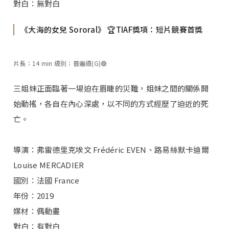
對白：無對白
《大海的女兒 Sororal》 🏆TIAF獎項：短片競賽首獎
片長：14 min 級別：普遍級(G)🟢
三姐妹正面臨著一場迫在眉睫的災難，姐妹之間的關係開
始動搖，各自在內心深處，以不同的方式經歷了迫近的死
亡。
導演：弗雷德里克埃文 Frédéric EVEN、路易絲默卡迪爾
Louise MERCADIER
國別：法國 France
年份：2019
媒材：偶動畫
對白：有對白