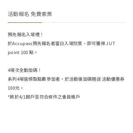
活動報名 免費索票
預先報名入場禮！
於Accupass預先報名者當日入場欣賞，即可獲得 JUT
point 100 點。
4場次全勤加碼！
系列4場皆領取點數參加者，於活動後加碼贈送 活動優惠券
100元。
*將於4/1歸戶至符合條件之會員帳戶