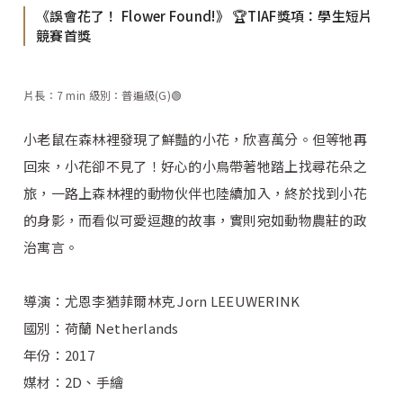
《誤會花了！ Flower Found!》 🏆TIAF獎項：學生短片
競賽首獎
片長：7 min 級別：普遍級(G)🟢
小老鼠在森林裡發現了鮮豔的小花，欣喜萬分。但等牠再
回來，小花卻不見了！好心的小鳥帶著牠踏上找尋花朵之
旅，一路上森林裡的動物伙伴也陸續加入，終於找到小花
的身影，而看似可愛逗趣的故事，實則宛如動物農莊的政
治寓言。
導演：尤恩李猶菲爾林克 Jorn LEEUWERINK
國別：荷蘭 Netherlands
年份：2017
媒材：2D、手繪