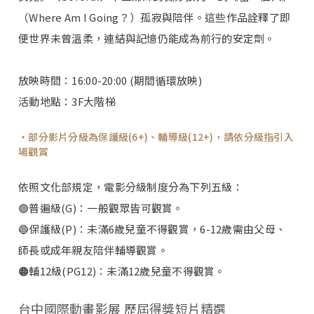
（Where Am I Going？）孤寂與陪伴。這些作品詮釋了即
便世界未曾溫柔，連結與記憶仍能成為前行的安定劑。
放映時間：16:00-20:00 (期間循環放映)
活動地點：3F大階梯
部分影片分級為保護級(6+)、輔導級(12+)，請依分級指引入
場觀賞
依照文化部規定，電影分級制度分為下列五級：
🟢普遍級(G)：一般觀眾皆可觀賞。
🔵保護級(P)：未滿6歲兒童不得觀賞，6-12歲需由父母、
師長或成年親友陪伴輔導觀賞。
🟠輔12級(PG12)：未滿12歲兒童不得觀賞。
台中國際動畫影展 歷屆得獎短片精選