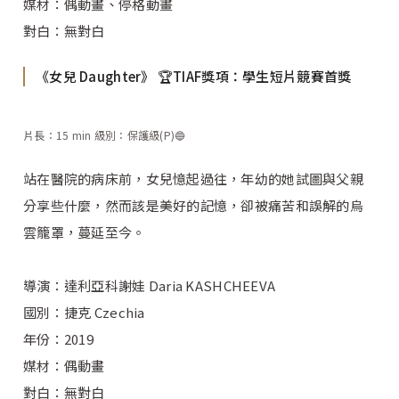
媒材：偶動畫、停格動畫
對白：無對白
《女兒 Daughter》 🏆TIAF獎項：學生短片競賽首獎
片長：15 min 級別：保護級(P)🔵
站在醫院的病床前，女兒憶起過往，年幼的她試圖與父親
分享些什麼，然而該是美好的記憶，卻被痛苦和誤解的烏
雲籠罩，蔓延至今。
導演：達利亞科謝娃 Daria KASHCHEEVA
國別：捷克 Czechia
年份：2019
媒材：偶動畫
對白：無對白