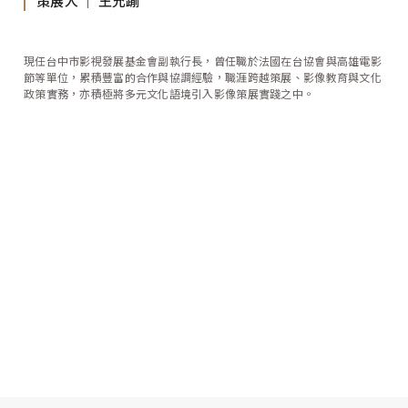
策展人 │ 王允踰
現任台中市影視發展基金會副執行長，曾任職於法國在台協會與高雄電影
節等單位，累積豐富的合作與協調經驗，職涯跨越策展、影像教育與文化
政策實務，亦積極將多元文化語境引入影像策展實踐之中。