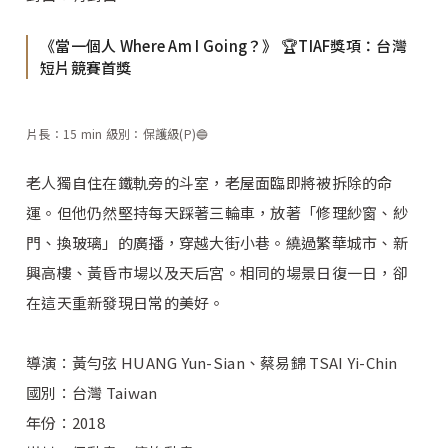
《當一個人 Where Am I Going？》 🏆TIAF獎項：台灣
短片競賽首獎
片長：15 min 級別：保護級(P)🔵
老人獨自住在鐵軌旁的斗室，老屋面臨即將被拆除的命
運。但他仍然堅持每天踩著三輪車，放著「修理紗窗、紗
門、換玻璃」的廣播，穿越大街小巷。繞過繁華城市、新
興高樓、黃昏市場以及天后宮。相同的場景日復一日，卻
在這天重新發現日常的美好。
導演：黃勻弦 HUANG Yun-Sian、蔡易錦 TSAI Yi-Chin
國別：台灣 Taiwan
年份：2018