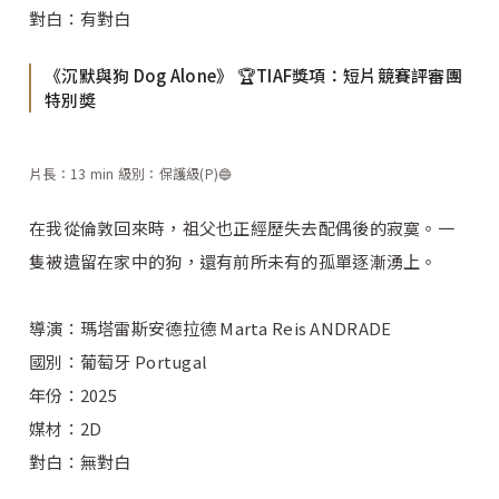
對白：有對白
《沉默與狗 Dog Alone》 🏆TIAF獎項：短片競賽評審團
特別奬
片長：13 min 級別：保護級(P)🔵
在我從倫敦回來時，祖父也正經歷失去配偶後的寂寞。一
隻被遺留在家中的狗，還有前所未有的孤單逐漸湧上。
導演：瑪塔雷斯安德拉德 Marta Reis ANDRADE
國別：葡萄牙 Portugal
年份：2025
媒材：2D
對白：無對白