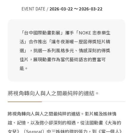
EVENT DATE /
2026-03-22 ～ 2026-03-22
「台中國際動畫影展」攜手「NOKE 忠泰樂生
活」合作推出「讓冬夜漸暖－歷屆得獎短片精
選」，挑選一系列風格多元、情感深刻的得獎
佳片，展現動畫作為當代藝術語言的豐富可
能。
將視角轉向人與人之間最純粹的連結。
將視角轉向人與人之間最純粹的連結。影片觸及姊妹情
誼、記憶，以及微小卻深刻的相遇，從法國動畫《大海的
女兒》（Sororal）中三姊妹的微妙張力，到《當一個人》