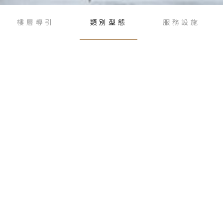
樓層導引
類別型態
服務設施
選擇類別
質感精品
風格潮物
體驗樂遊
美體舒活
香氛保養
NEW