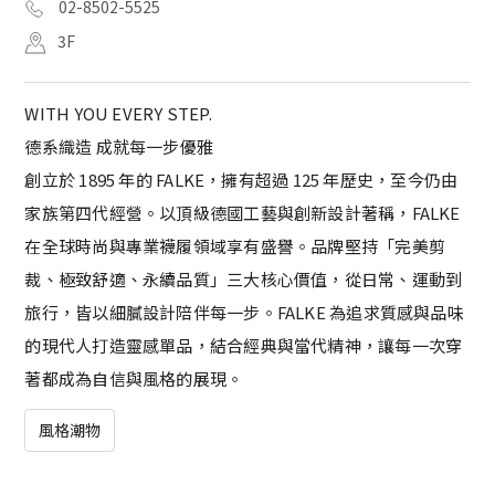
02-8502-5525
3F
WITH YOU EVERY STEP.
德系織造 成就每一步優雅
創立於 1895 年的 FALKE，擁有超過 125 年歷史，至今仍由
家族第四代經營。以頂級德國工藝與創新設計著稱，FALKE
在全球時尚與專業襪履領域享有盛譽。品牌堅持「完美剪
裁、極致舒適、永續品質」三大核心價值，從日常、運動到
旅行，皆以細膩設計陪伴每一步。FALKE 為追求質感與品味
的現代人打造靈感單品，結合經典與當代精神，讓每一次穿
著都成為自信與風格的展現。
風格潮物