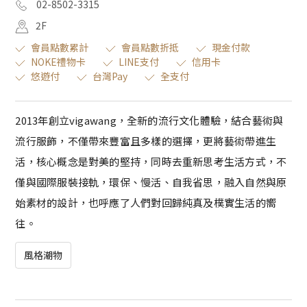
02-8502-3315
2F
會員點數累計
會員點數折抵
現金付款
NOKE禮物卡
LINE支付
信用卡
悠遊付
台灣Pay
全支付
2013年創立vigawang，全新的流行文化體驗，結合藝術與
流行服飾，不僅帶來豐富且多樣的選擇，更將藝術帶進生
活，核心概念是對美的堅持，同時去重新思考生活方式，不
僅與國際服裝接軌，環保、慢活、自我省思，融入自然與原
始素材的設計，也呼應了人們對回歸純真及樸實生活的嚮
往。
風格潮物