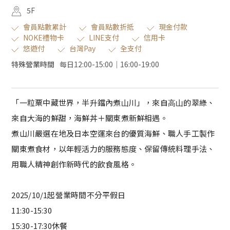
5F
會員點數累計
會員點數折抵
現金付款
NOKE禮物卡
LINE支付
信用卡
悠遊付
台灣Pay
全支付
特殊營業時間
每日12:00-15:00｜16:00-19:00
「⼀粒粟中藏世界，半升鐺內煮⼭川」，​來⾃⾼⼭的翠綠、
來⾃⼤海的鮮甜，​海鮮丼＋關東煮新鮮相遇。
煮山川嚴選在地及日本空運來台的優質海鮮、職人手工製作
關東煮食材，以年輕活力的服務態度、保留傳統料理手法、
用職人精神創作新時代的飲食風格。
2025/10/1起營業時間不分平假日
11:30-15:30
15:30-17:30休餐