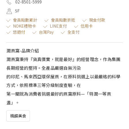
02-8501-5999
5F
會員點數累計
會員點數折抵
現金付款
NOKE禮物卡
LINE支付
信用卡
悠遊付
台灣Pay
全支付
潤燕窩-品牌介紹
潤燕窩秉持『貨真價實，就是最好』的經營理念，作為集團
長期經營的堅持。全產品嚴選自無污染
的印尼、馬來西亞環保屋燕，在原料挑選上以最嚴格的科學
方式，依照標準三等分級制度查驗，在
第一關就為消費者挑選最好的燕窩原料—「特潤一等燕
盞」。
精饌美食