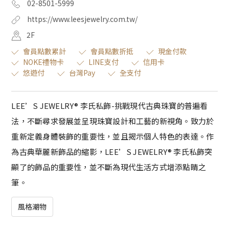
02-8501-5999
https://www.leesjewelry.com.tw/
2F
會員點數累計
會員點數折抵
現金付款
NOKE禮物卡
LINE支付
信用卡
悠遊付
台灣Pay
全支付
LEE’S JEWELRY® 李氏私飾-挑戰現代古典珠寶的普遍看
法，不斷尋求發展並呈現珠寶設計和工藝的新視角。致力於
重新定義身體裝飾的重要性，並且揭示個人特色的表達。作
為古典華麗新飾品的縮影，LEE’S JEWELRY® 李氏私飾突
顯了的飾品的重要性，並不斷為現代生活方式增添點睛之
筆。
風格潮物