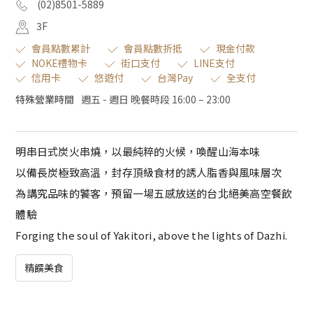
(02)8501-5889
3F
會員點數累計
會員點數折抵
現金付款
NOKE禮物卡
街口支付
LINE支付
信用卡
悠遊付
台灣Pay
全支付
特殊營業時間
週五 - 週日 晚餐時段 16:00 – 23:00
明串日式炭火串燒，以最純粹的火候，喚醒山海本味
以備長炭極致高溫，封存頂級食材的誘人脂香與風味層次
為講究品味的饕客，預留一場五感放送的台北絕美高空餐飲
體驗
Forging the soul of Yakitori, above the lights of Dazhi.
精饌美食