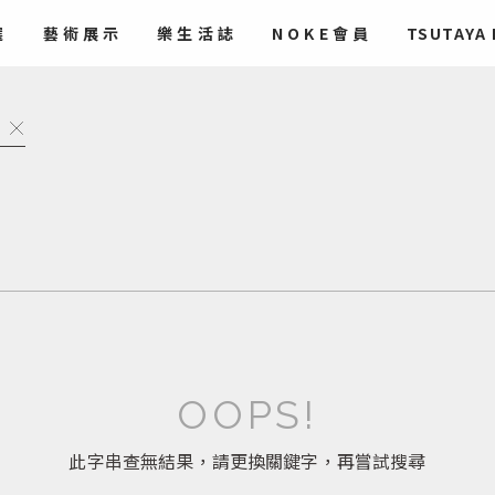
選
藝術
展示
樂生活誌
NOKE會員
TSUTAYA
OOPS!
此字串查無結果，請更換關鍵字，再嘗試搜尋