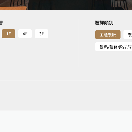
層
選擇類別
1F
4F
3F
主題餐廳
餐
餐點/輕食/飲品/