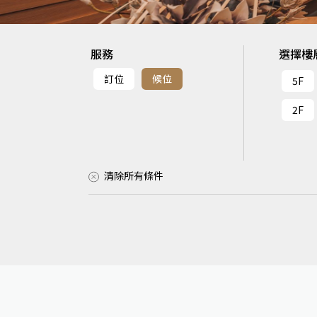
服務
選擇樓
訂位
候位
5F
2F
清除所有條件