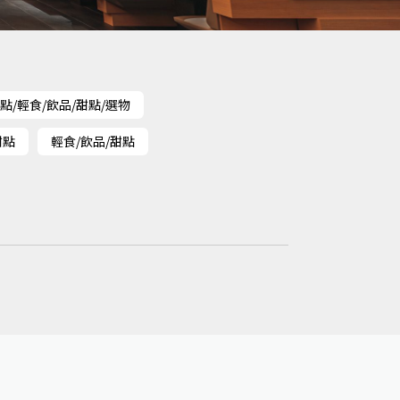
點/輕食/飲品/甜點/選物
甜點
輕食/飲品/甜點