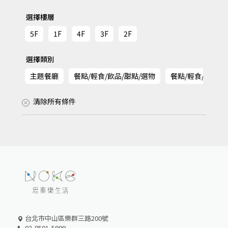
選擇樓層
5F
1F
4F
3F
2F
選擇類別
主題餐廳
餐點/輕食/飲品/甜點/選物
餐點/輕食/飲品/
清除所有條件
台北市中山區樂群三路200號
02-8501-5999