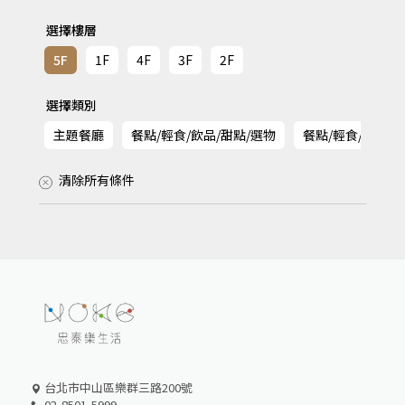
選擇樓層
5F
1F
4F
3F
2F
選擇類別
主題餐廳
餐點/輕食/飲品/甜點/選物
餐點/輕食/飲品/
清除所有條件
台北市中山區樂群三路200號
02-8501-5999