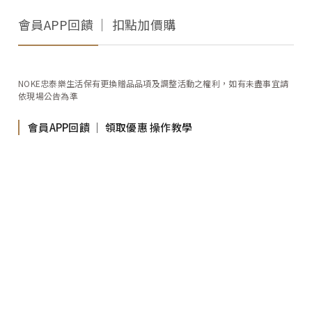
會員APP回饋 │ 扣點加價購
NOKE忠泰樂生活保有更換贈品品項及調整活動之權利，如有未盡事宜請
依現場公告為準
會員APP回饋 │ 領取優惠 操作教學