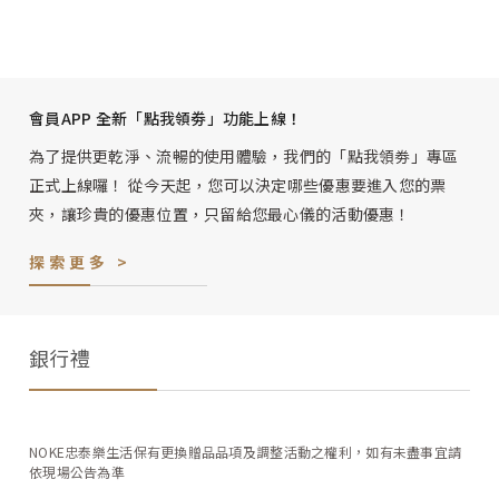
會員APP 全新「點我領劵」功能上線！
為了提供更乾淨、流暢的使用體驗，我們的「點我領劵」專區
正式上線囉！ 從今天起，您可以決定哪些優惠要進入您的票
夾，讓珍貴的優惠位置，只留給您最心儀的活動優惠！
探索更多 >
銀行禮
NOKE忠泰樂生活保有更換贈品品項及調整活動之權利，如有未盡事宜請
依現場公告為準