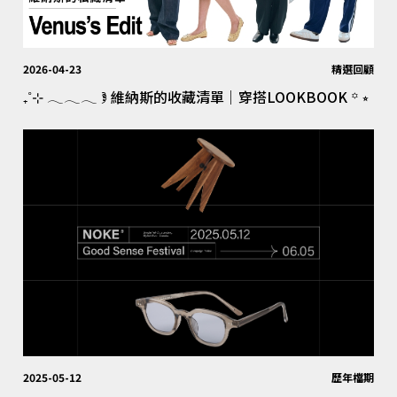
2026-04-23
精選回顧
₊˚⊹ 𓂃𓂃𓂃 𖥾 維納斯的收藏清單｜穿搭LOOKBOOK ꙳ ⭒
2025-05-12
歷年檔期