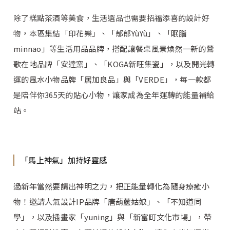
除了糕點茶酒等美食，生活選品也需要招福添喜的設計好
物，本區集結「印花樂」、「郁郁YùYù」、「眠腦
minnao」等生活用品品牌，搭配讓餐桌風景煥然一新的鶯
歌在地品牌「安達窯」、「KOGA新旺集瓷」，以及開光轉
運的風水小物品牌「居加良品」與「VERDE」，每一款都
是陪伴你365天的貼心小物，讓家成為全年運轉的能量補給
站。
「馬上神氣」加持好靈感
過新年當然要請出神明之力，把正能量轉化為隨身療癒小
物！邀請人氣設計IP品牌「唐葫蘆姑娘」、「不知道同
學」，以及插畫家「yuning」與「新富町文化市場」，帶