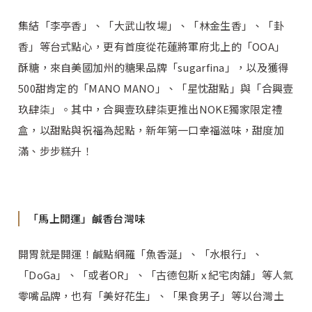
集結「李亭香」、「大武山牧場」、「林金生香」、「卦
香」等台式點心，更有首度從花蓮將軍府北上的「OOA」
酥糖，來自美國加州的糖果品牌「sugarfina」，以及獲得
500甜肯定的「MANO MANO」、「星忱甜點」與「合興壹
玖肆柒」。其中，合興壹玖肆柒更推出NOKE獨家限定禮
盒，以甜點與祝福為起點，新年第一口幸福滋味，甜度加
滿、步步糕升！
「馬上開運」鹹香台灣味
開胃就是開運！鹹點網羅「魚香涎」、「水根行」、
「DoGa」、「或者OR」、「古德包斯 x 紀宅肉舖」等人氣
零嘴品牌，也有「美好花生」、「果食男子」等以台灣土