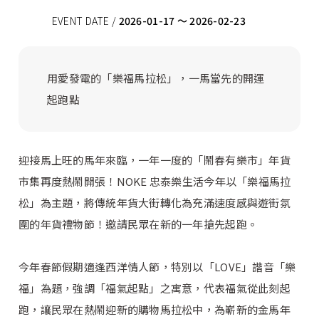
EVENT DATE /
2026-01-17 ～ 2026-02-23
用愛發電的「樂福馬拉松」，一馬當先的開運
起跑點
迎接馬上旺的馬年來臨，一年一度的「鬧春有樂市」年貨
市集再度熱鬧開張！NOKE 忠泰樂生活今年以「樂福馬拉
松」為主題，將傳統年貨大街轉化為充滿速度感與遊街氛
圍的年貨禮物節！邀請民眾在新的一年搶先起跑。
今年春節假期適逢西洋情人節，特別以「LOVE」諧音「樂
福」為題，強調「福氣起點」之寓意，代表福氣從此刻起
跑，讓民眾在熱鬧迎新的購物馬拉松中，為嶄新的金馬年