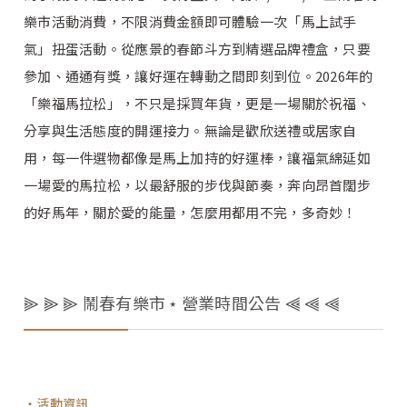
樂市活動消費，不限消費金額即可體驗一次「馬上試手
氣」扭蛋活動。從應景的春節斗方到精選品牌禮盒，只要
參加、通通有獎，讓好運在轉動之間即刻到位。2026年的
「樂福馬拉松」，不只是採買年貨，更是一場關於祝福、
分享與生活態度的開運接力。無論是歡欣送禮或居家自
用，每一件選物都像是馬上加持的好運棒，讓福氣綿延如
一場愛的馬拉松，以最舒服的步伐與節奏，奔向昂首闊步
的好馬年，關於愛的能量，怎麼用都用不完，多奇妙！
⫸ ⫸ ⫸ 鬧春有樂市 ⋆ 營業時間公告 ⫷ ⫷ ⫷
活動資訊