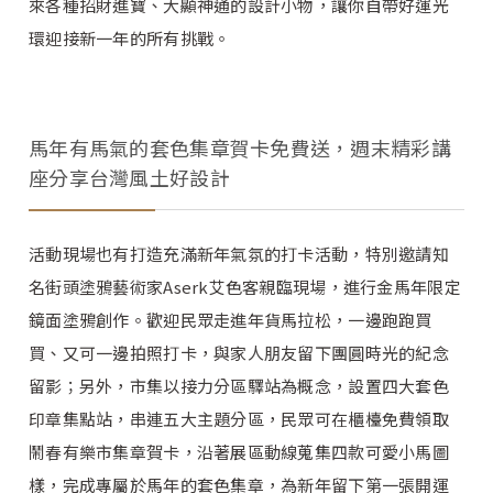
來各種招財進寶、大顯神通的設計小物，讓你自帶好運光
環迎接新一年的所有挑戰。
馬年有馬氣的套色集章賀卡免費送，週末精彩講
座分享台灣風土好設計
活動現場也有打造充滿新年氣氛的打卡活動，特別邀請知
名街頭塗鴉藝術家Aserk艾色客親臨現場，進行金馬年限定
鏡面塗鴉創作。歡迎民眾走進年貨馬拉松，一邊跑跑買
買、又可一邊拍照打卡，與家人朋友留下團圓時光的紀念
留影；另外，市集以接力分區驛站為概念，設置四大套色
印章集點站，串連五大主題分區，民眾可在櫃檯免費領取
鬧春有樂市集章賀卡，沿著展區動線蒐集四款可愛小馬圖
樣，完成專屬於馬年的套色集章，為新年留下第一張開運