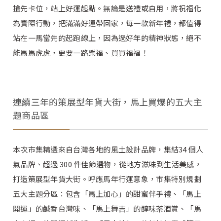
搶先卡位，站上好運起點。無論是送禮或自用，將祝福化
為實際行動，把滿滿好運帶回家，每一款新年禮，都值得
站在一馬當先的起跑線上，因為過好年的精神狀態，絕不
能馬馬虎虎，更要一路樂福、買買福福！
連續三年的策展型年貨大街，馬上買爆的五大主
題商品區
本次市集精選來自台灣各地的風土設計品牌，集結34 個人
氣品牌、超過 300 件佳節選物，從地方滋味到生活美感，
打造策展型年貨大街。呼應馬年行運意象，市集特別規劃
五大主題分區：包含「馬上加心」的甜蜜伴手禮、「馬上
開運」的鹹香台灣味、「馬上舞吉」的醇味茶酒賞、「馬