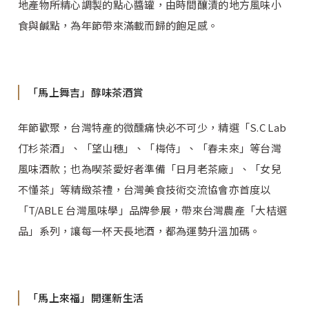
地產物所精心調製的點心醬罐，由時間釀漬的地方風味小
食與鹹點，為年節帶來滿載而歸的飽足感。
「馬上舞吉」醇味茶酒賞
年節歡聚，台灣特產的微醺痛快必不可少，精選「S.C Lab
仃杉茶酒」、「望山穗」、「梅侍」、「春未來」等台灣
風味酒款；也為喫茶愛好者準備「日月老茶廠」、「女兒
不懂茶」等精緻茶禮，台灣美食技術交流協會亦首度以
「T/ABLE 台灣風味學」品牌參展，帶來台灣農產「大桔選
品」系列，讓每一杯天長地酒，都為運勢升溫加碼。
「馬上來福」開運新生活