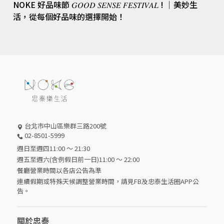
NOKE 好品味節 𝐺𝑂𝑂𝐷 𝑆𝐸𝑁𝑆𝐸 𝐹𝐸𝑆𝑇𝐼𝑉𝐴𝐿 ! │美妙生
活，從每個好品味的選擇開始！
台北市中山區樂群三路200號
02-8501-5999
週日至週四11:00 ～ 21:30
週五至週六(含例假日前一日)11:00 ～ 22:00
餐廳營業時間以各店公告為準
連續假期或特殊天候調整營業時間，請見FB及忠泰生活圈APP公
告。
關於忠泰