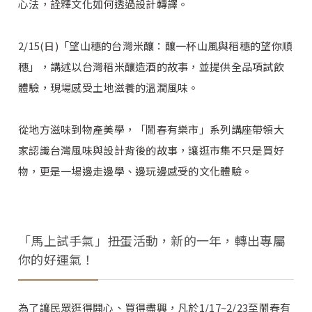
心法，詮釋文化如何透過設計轉譯。
2/15(日)「望山穗的台灣米釀：釀一杯山風與稻穗的望你順
穗」，講述以台灣稻米釀造酒的故事，並提供全品項試飲
體驗，現場感受土地滋養的溫潤風味。
從地方滋味到物產美學，「鬧春有樂市」系列講座帶領大
家認識台灣風味與設計背後的故事，讓逛市集不只是買好
物，更是一場邊走邊學、邊玩邊感受的文化體驗。
「馬上試手氣」扭蛋活動，新的一年，轉出專屬
你的好運氣！
為了讓民眾逛得開心、買得盡興，凡於1/17~2/23至鬧春有