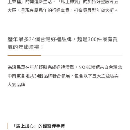
上來福」的開運新生活、「馬上神氣」的加持好靈感等五
大區，呈現專屬馬年的行運寓意，打造策展型年貨大街。
歷年最多34個台灣好禮品牌，超過300件最有買
氣的年節贈禮！
為讓民眾在年前輕鬆完成送禮清單，NOKE精選來自台灣北
中南東各地共34個品牌聯合參展，包含以下五大主題區與
人氣品牌
「馬上加心」的甜蜜伴手禮