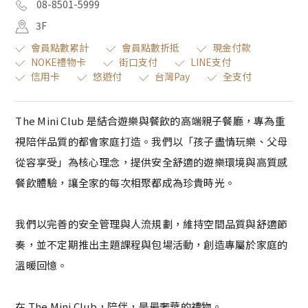
08-8501-5999
3F
會員點數累計
會員點數折抵
現金付款
NOKE禮物卡
街口支付
LINE支付
信用卡
悠遊付
台灣Pay
全支付
The Mini Club 是結合遊樂與餐飲的高端親子餐廳，專為重
視陪伴品質的都會家庭打造。我們以「孩子盡情玩樂、父母
從容享受」為核心理念，提供安全舒適的遊樂環境與高質感
餐飲體驗，讓全家的每次相聚都成為珍貴時光。
我們以完善的安全管理與人流規劃，維持空間品質與舒適節
奏，並不定期推出主題課程與包場活動，創造專屬於家庭的
溫暖回憶。
在 The Mini Club，陪伴，是最奢華的禮物。