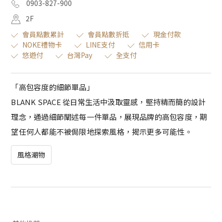
0903-827-900
2F
會員點數累計
會員點數折抵
現金付款
NOKE禮物卡
LINE支付
信用卡
悠遊付
台灣Pay
全支付
「高包容度的細節單品」
BLANK SPACE 從日常生活中汲取靈感，堅持精而簡的設計
理念，通過細節闡述每一件單品，展現品牌的高包容度，期
望任何人都能不被侷限地探索風格，揭示更多可能性。
風格潮物