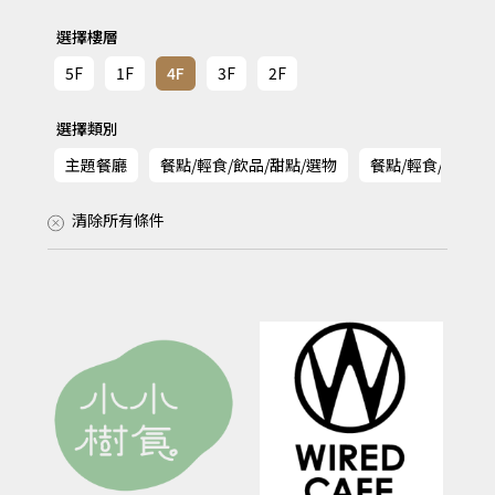
選擇樓層
5F
1F
4F
3F
2F
選擇類別
主題餐廳
餐點/輕食/飲品/甜點/選物
餐點/輕食/飲品/
清除所有條件